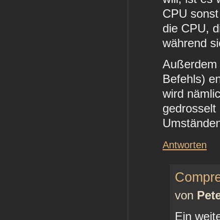
CPU sonst 
die CPU, d
während si
Außerdem s
Befehls) e
wird nämli
gedrosselt
Umständen 
Antworten
Compre
von
Pet
Ein weit