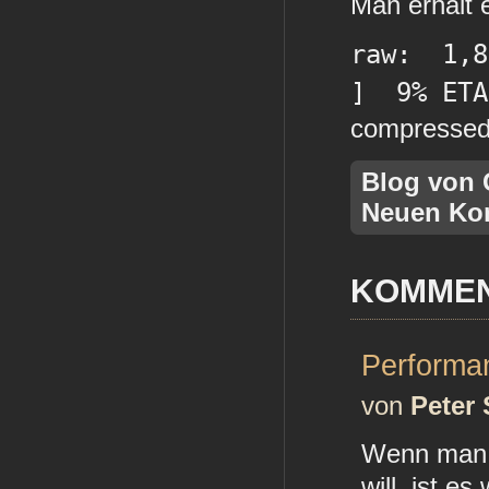
Man erhält 
raw: 1
] 9% ETA
compresse
Blog von 
Neuen Ko
KOMME
Performan
von
Peter
Wenn man 
will, ist e