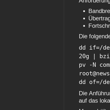
Anforderun
Bandbre
Übertra
Fortsch
Die folgend
dd if=/de
20g | bz
pv -N com
root@news
dd of=/de
Die Anführu
auf das lok