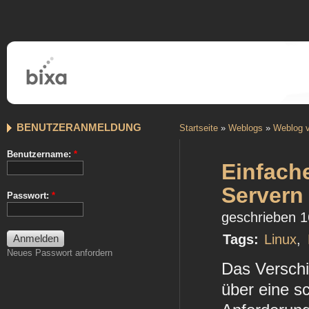
BENUTZERANMELDUNG
Startseite
»
Weblogs
»
Weblog v
Benutzername:
*
Einfache
Servern
Passwort:
*
geschrieben 1
Tags:
Linux
,
Neues Passwort anfordern
Das Versch
über eine s