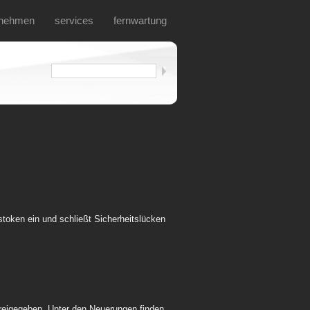
rnehmen
services
fernwartung
tstoken ein und schließt Sicherheitslücken
freigegeben. Unter den Neuerungen finden