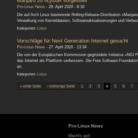
Manjaro 20 »Lysia« vorgestellt
Pro-Linux News
-
28. April 2020 - 8:18
Die auf Arch Linux basierende Rolling-Release-Distribution »Manjaro
Verwaltung von Kerneldateien, Softwareaktualisierungen und Verbes
Kategorien:
Linux
Vorschläge für Next Generation Internet gesucht
Pro-Linux News
-
27. April 2020 - 13:34
Die von der Europäischen Kommission gegründete Initiative »NGI Poin
das Internet als Plattform verbessern. Die Free Software Foundation
an.
Kategorien:
Linux
« erste Seite
‹ vorherige Seite
1
2
3
4
5
6
7
Pro-Linux
News
Macht's gut!