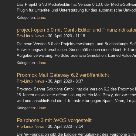
Das Projekt GNU MediaGoblin hat Version 0.10.0 der Media-Softwar
Plugin für Untertitel und Unterstützung für das automatische Umkod
Kategorien:
Linux
project-open 5.0 mit Gantt-Editor und Finanzindikato
Pro-Linux News
-
30. April 2020 - 11:18
Die neue Version 5.0 der Projektverwaltungs- und Buchhaltungs-Soft
Entwicklungszeit erschienen. Sie enthält neben einem Gantt-Editor
Aufgabenverwaltung, Portfolio Scenario Simulation, Earned Value A
Kategorien:
Linux
Proxmox Mail Gateway 6.2 veröffentlicht
Pro-Linux News
-
30. April 2020 - 8:37
Proxmox Server Solutions GmbH hat die Version 6.2 des Proxmox Ma
15 Jahren entwickelte offene Lösung ist ein Mail-Proxy, der zwischen
wird und anschließend die IT-Infrastruktur gegen Spam, Viren, Troj
Kategorien:
Linux
Fairphone 3 mit /e/OS vorgestellt
Pro-Linux News
-
30. April 2020 - 7:14
Die /e/-Foundation gibt die baldige Verfügbarkeit des Fairphone 3 mi