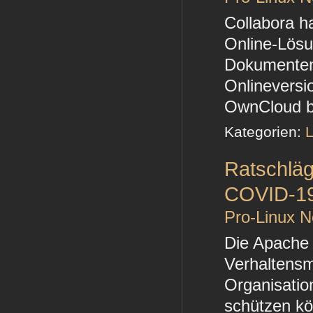
Collabora h
Online-Lösu
Dokumenten 
Onlineversi
OwnCloud bz
Kategorien:
L
Ratschläg
COVID-1
Pro-Linux 
Die Apache 
Verhaltensma
Organisatio
schützen k