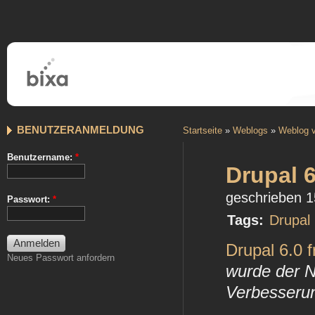
BENUTZERANMELDUNG
Startseite
»
Weblogs
»
Weblog v
Benutzername:
*
Drupal 6
geschrieben 1
Passwort:
*
Tags:
Drupal
Drupal 6.0 
Neues Passwort anfordern
wurde der N
Verbesserun