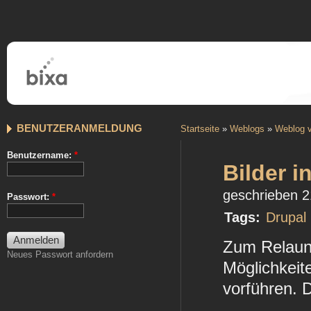
BENUTZERANMELDUNG
Startseite
»
Weblogs
»
Weblog v
Benutzername:
*
Bilder i
geschrieben 2
Passwort:
*
Tags:
Drupal
Zum Relaunc
Neues Passwort anfordern
Möglichkeit
vorführen. 