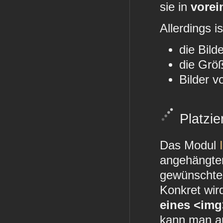
sie in
vorei
Allerdings i
die Bild
die Grö
Bilder 
Platzie
Das Modul
angehängten
gewünschten
Konkret wir
eines <im
kann man a