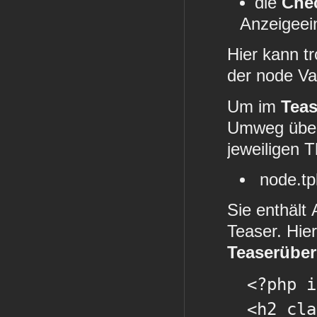
die
Che
Anzeigeein
Hier kann t
der node Var
Um im
Tea
Umweg übe
jeweiligen T
node.tp
Sie enthält
Teaser. Hier
Teaserüber
<?php if
<h2 clas