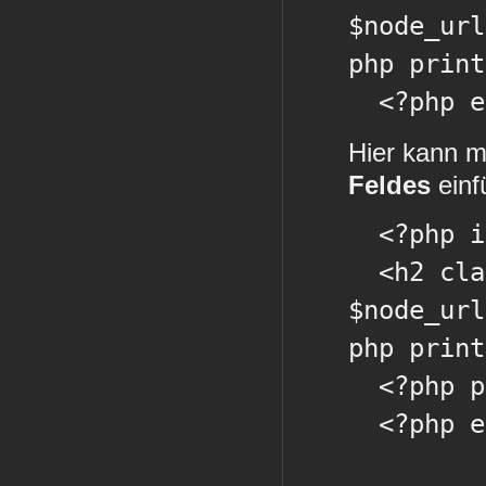
$node_url
php print
<?php en
Hier kann m
Feldes
einf
<?php if
<h2 clas
$node_url
php print
<?php pr
<?php en