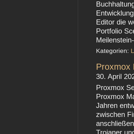
Buchhaltung
Entwicklung
Editor die 
Portfolio S
Meilenstein
Kategorien:
L
Proxmox M
30. April 20
Proxmox Ser
Proxmox Mai
Jahren entwi
zwischen Fir
anschließen
Trojaner un